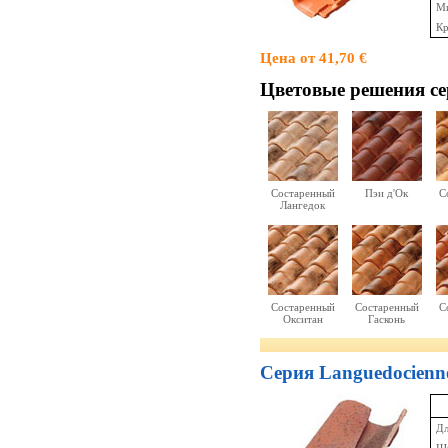
Ми
Кр
Цена от 41,70 €
Цветовые решения c
Состаренный
Пэи д'Ок
С
Лангедок
Состаренный
Состаренный
С
Окситан
Гасконь
Серия Languedocienn
Дл