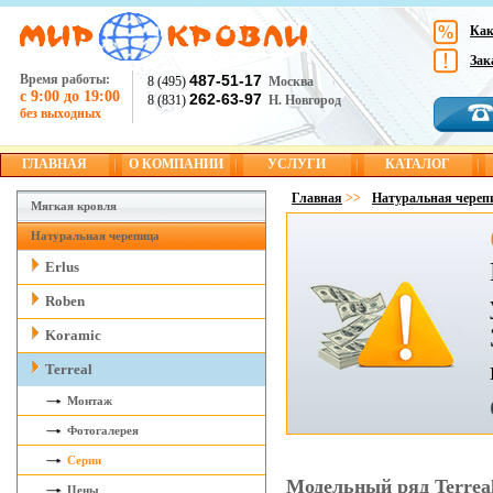
Как
Зак
Время работы:
487-51-17
8 (495)
Москва
с 9:00 до 19:00
262-63-97
8 (831)
Н. Новгород
без выходных
ГЛАВНАЯ
О КОМПАНИИ
УСЛУГИ
КАТАЛОГ
Главная
>>
Натуральная череп
Мягкая кровля
Натуральная черепица
Erlus
Roben
Koramic
Terreal
Монтаж
Фотогалерея
Серии
Модельный ряд Terrea
Цены