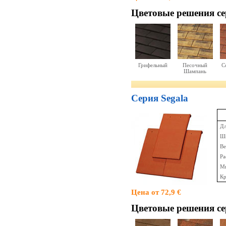
Цветовые решения cе
Грифельный
Песочный
С
Шампань
Серия Segala
Дл
Ши
Ве
Ра
Ми
Кр
Цена от 72,9 €
Цветовые решения cе