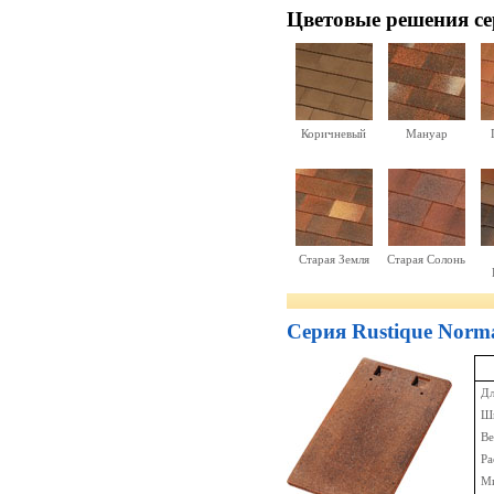
Цветовые решения cе
Коричневый
Мануар
Старая Земля
Старая Солонь
Серия Rustique Norm
Дл
Ши
Ве
Ра
Ми