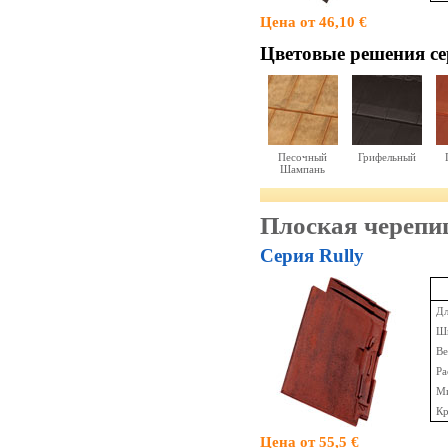
Цена от 46,10 €
Цветовые решения cе
Песочный
Грифельный
Шампань
Плоская черепиц
Серия Rully
Дл
Ши
Ве
Ра
Ми
Кр
Цена от 55,5 €