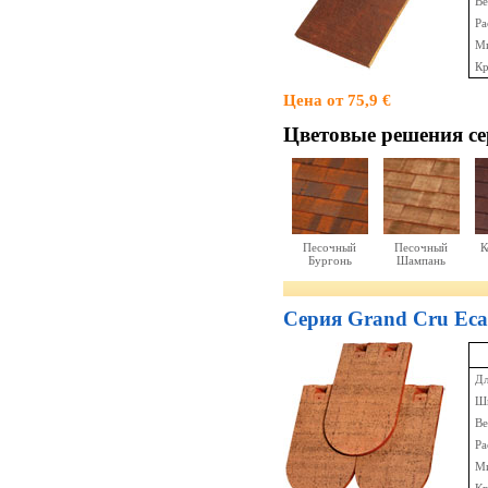
Ве
Ра
Ми
Кр
Цена от 75,9 €
Цветовые решения c
Песочный
Песочный
К
Бургонь
Шампань
Серия Grand Cru Ecai
Дл
Ши
Ве
Ра
Ми