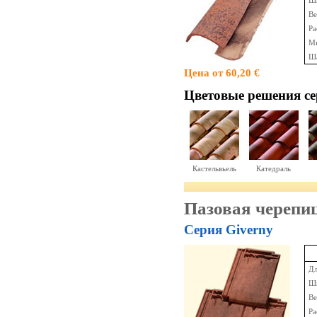
Ши
Ве
Ра
Ми
Ша
Цена от 60,20 €
Цветовые решения cе
Кастельвьель
Катедраль
Пазовая черепиц
Серия Giverny
Дл
Ши
Ве
Ра