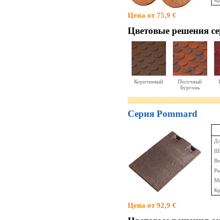
Кр
Цена от 75,9 €
Цветовые решения cер
Коричневый
Песочный
Бургонь
Серия Pommard
Дл
Ши
Ве
Ра
Ми
Кр
Цена от 92,9 €