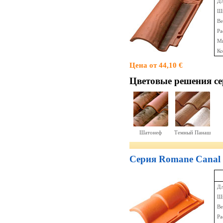
Дл
Ши
Ве
Ра
Ми
Ко
Цена от 44,10 €
Цветовые решения c
Шатонеф
Темный Панаш
Серия Romane Canal
Дл
Ши
Ве
Ра