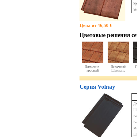
Кр
Ми
Цена от 46,50 €
Цветовые решения cе
Пламенно-
Песочный
Г
красный
Шампань
Серия Volnay
Дл
Ши
Ве
Ра
Ми
Ша