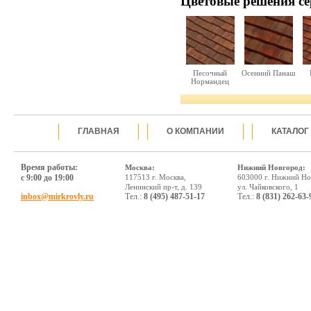
Цветовые решения c
Песочный
Осенний Панаш
Нормандец
ГЛАВНАЯ
О КОМПАНИИ
КАТАЛОГ
Время работы:
Москва:
Нижний Новгород:
с 9:00 до 19:00
117513 г. Москва,
603000 г. Нижний Но
Ленинский пр-т, д. 139
ул. Чайковского, 1
inbox@mirkrovly.ru
Тел.:
8 (495) 487-51-17
Тел.:
8 (831) 262-63-