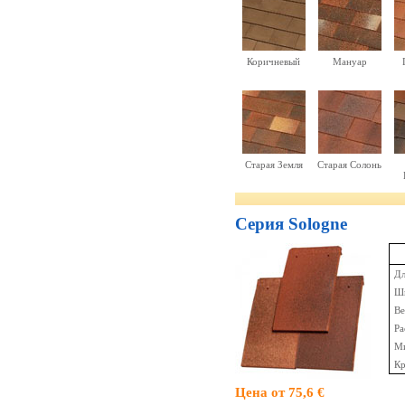
Коричневый
Мануар
Старая Земля
Старая Солонь
Серия Sologne
Дл
Ши
Ве
Ра
Ми
Кр
Цена от 75,6 €