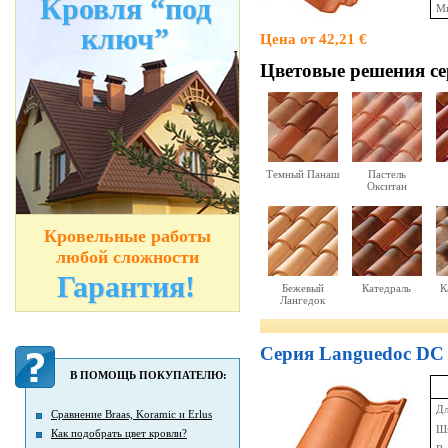
Кровля “под
Ми
ключ”
Цена от 42,21 €
Цветовые решения cе
Темный Панаш
Пастель
Окситан
Кровельные работы
любой сложности
Гарантия!
Бежевый
Катедраль
К
Лангедок
Серия Languedoc DC
В ПОМОЩЬ ПОКУПАТЕЛЮ:
Дл
Сравнение Braas, Koramic и Erlus
Ши
Как подобрать цвет кровли?