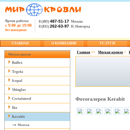
Время работы:
487-51-17
8 (495)
Москва
с 9:00 до 19:00
262-63-97
8 (831)
Н. Новгород
без выходных
ГЛАВНАЯ
О КОМПАНИИ
УСЛУГИ
Главная
>>
Мягкая кровля
>
Мягкая кровля
Ruflex
Tegola
Icopal
Shinglas
Фотогалерея Kerabit
Certainteed
Iko
Kerabit
Монтаж