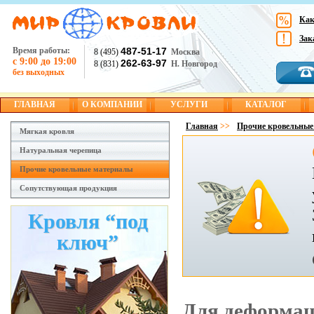
Как
Зак
Время работы:
487-51-17
8 (495)
Москва
с 9:00 до 19:00
262-63-97
8 (831)
Н. Новгород
без выходных
ГЛАВНАЯ
О КОМПАНИИ
УСЛУГИ
КАТАЛОГ
Главная
>>
Прочие кровельные
Мягкая кровля
Натуральная черепица
Прочие кровельные материалы
Сопутствующая продукция
Кровля “под
ключ”
Для деформац