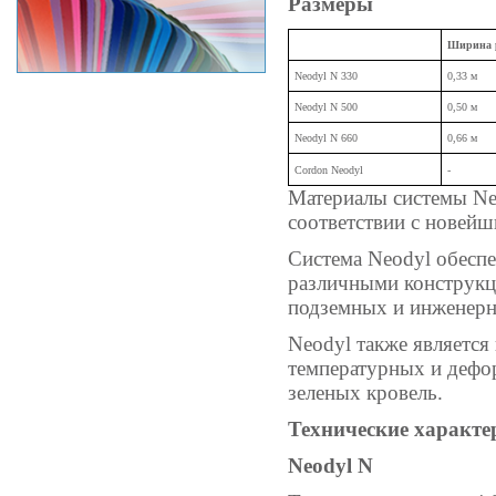
Размеры
Ширина 
Neodyl N 330
0,33 м
Neodyl N 500
0,50 м
Neodyl N 660
0,66 м
Cordon Neodyl
-
Материалы системы Ne
соответствии с новей
Система Neodyl обесп
различными конструкц
подземных и инженер
Neodyl также является
температурных и дефо
зеленых кровель.
Технические характе
Neodyl N