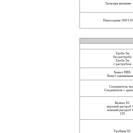
Заглушка внешняя
Переходник 160/11
Труба 3м
без раструба
Труба 3м
с раструбом
Хомут ПВХ
Хомут оцинкован
Соединитель тр
Соединитель с дре
Колено 92
верхний раструб 
нижний раструб 
135
Тройник 92