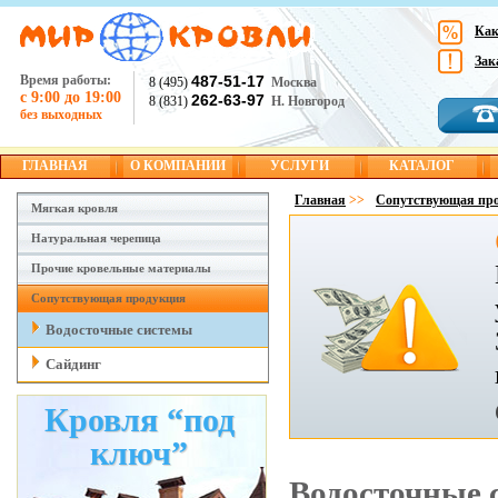
Как
Зак
Время работы:
487-51-17
8 (495)
Москва
с 9:00 до 19:00
262-63-97
8 (831)
Н. Новгород
без выходных
ГЛАВНАЯ
О КОМПАНИИ
УСЛУГИ
КАТАЛОГ
Главная
>>
Сопутствующая пр
Мягкая кровля
Натуральная черепица
Прочие кровельные материалы
Сопутствующая продукция
Водосточные системы
Сайдинг
Кровля “под
ключ”
Водосточные